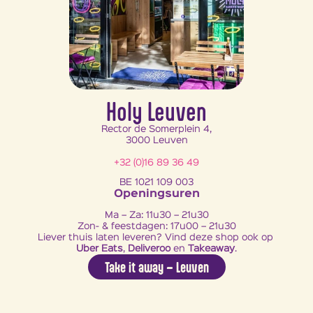
Holy Leuven
Rector de Somerplein 4,
3000 Leuven
+32 
(0)16 89 36 49
BE 1021 109 003
Openingsuren
Ma – Za: 11u30 – 21u30
Zon- & feestdagen: 17u00 – 21u30
Liever thuis laten leveren? Vind deze shop ook op 
Uber Eats
, 
Deliveroo
 en 
Takeaway
.
Take it away – Leuven