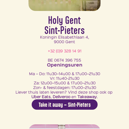
Holy Gent
Sint-Pieters
Koningin Elisabethlaan 4,
9000 Gent
+32 (0)9 328 14 91
BE 0674 396 755
Openingsuren
Ma – Do: 11u30–14u00 & 17u00–21u30
Vr: 11u40-21u30
Za: 12u00–15u00 & 17u00–21u30
Zon- & feestdagen: 17u00–21u30
Liever thuis laten leveren? Vind deze shop ook op 
Uber Eats
, 
Deliveroo
 en 
Takeaway
.
Take it away – Sint-Pieters