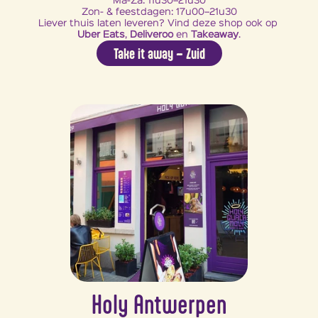
Ma-Za: 11u30–21u30
Zon- & feestdagen: 17u00–21u30
Liever thuis laten leveren? Vind deze shop ook op 
Uber Eats
, 
Deliveroo
 en 
Takeaway
.
Take it away – Zuid
Holy Antwerpen